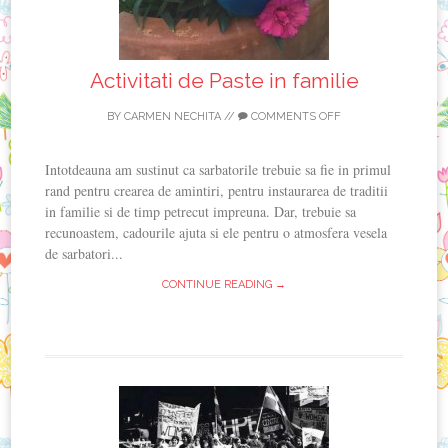
Activitati de Paste in familie
BY
CARMEN NECHITA
//
COMMENTS OFF
Intotdeauna am sustinut ca sarbatorile trebuie sa fie in primul
rand pentru crearea de amintiri, pentru instaurarea de traditii
in familie si de timp petrecut impreuna. Dar, trebuie sa
recunoastem, cadourile ajuta si ele pentru o atmosfera vesela
de sarbatori...
CONTINUE READING →