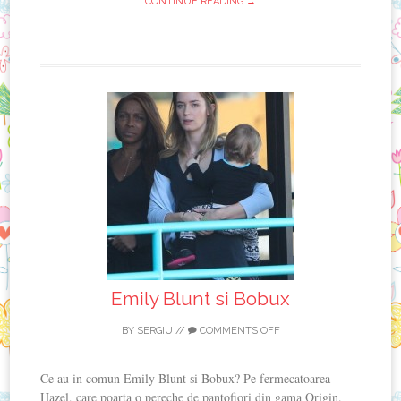
CONTINUE READING →
Emily Blunt si Bobux
BY
SERGIU
//
COMMENTS OFF
Ce au in comun Emily Blunt si Bobux? Pe fermecatoarea
Hazel, care poarta o pereche de pantofiori din gama Origin.