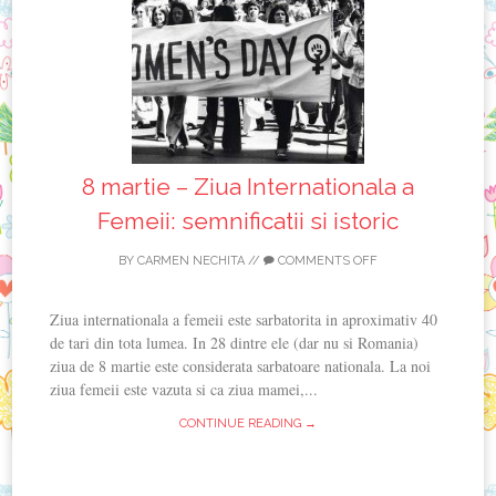
8 martie – Ziua Internationala a
Femeii: semnificatii si istoric
BY
CARMEN NECHITA
//
COMMENTS OFF
Ziua internationala a femeii este sarbatorita in aproximativ 40
de tari din tota lumea. In 28 dintre ele (dar nu si Romania)
ziua de 8 martie este considerata sarbatoare nationala. La noi
ziua femeii este vazuta si ca ziua mamei,...
CONTINUE READING →