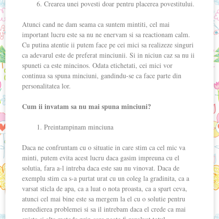
Crearea unei povesti doar pentru placerea povestitului.
Atunci cand ne dam seama ca suntem mintiti, cel mai
important lucru este sa nu ne enervam si sa reactionam calm.
Cu putina atentie ii putem face pe cei mici sa realizeze singuri
ca adevarul este de preferat minciunii. Si in niciun caz sa nu ii
spuneti ca este mincinos. Odata etichetati, cei mici vor
continua sa spuna minciuni, gandindu-se ca face parte din
personalitatea lor.
Cum ii invatam sa nu mai spuna minciuni?
Preintampinam minciuna
Daca ne confruntam cu o situatie in care stim ca cel mic va
minti, putem evita acest lucru daca gasim impreuna cu el
solutia, fara a-l intreba daca este sau nu vinovat. Daca de
exemplu stim ca s-a purtat urat cu un coleg la gradinita, ca a
varsat sticla de apa, ca a luat o nota proasta, ca a spart ceva,
atunci cel mai bine este sa mergem la el cu o solutie pentru
remedierea problemei si sa il intrebam daca el crede ca mai