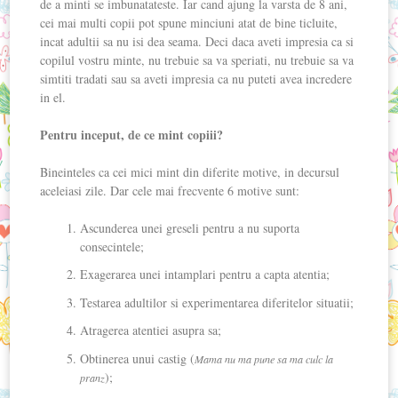
de a minti se imbunatateste. Iar cand ajung la varsta de 8 ani,
cei mai multi copii pot spune minciuni atat de bine ticluite,
incat adultii sa nu isi dea seama. Deci daca aveti impresia ca si
copilul vostru minte, nu trebuie sa va speriati, nu trebuie sa va
simtiti tradati sau sa aveti impresia ca nu puteti avea incredere
in el.
Pentru inceput, de ce mint copiii?
Bineinteles ca cei mici mint din diferite motive, in decursul
aceleiasi zile. Dar cele mai frecvente 6 motive sunt:
Ascunderea unei greseli pentru a nu suporta
consecintele;
Exagerarea unei intamplari pentru a capta atentia;
Testarea adultilor si experimentarea diferitelor situatii;
Atragerea atentiei asupra sa;
Obtinerea unui castig (
Mama nu ma pune sa ma culc la
);
pranz