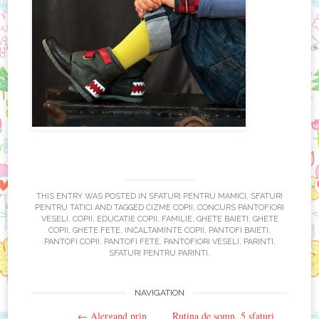
THIS ENTRY WAS POSTED IN
SFATURI PENTRU MAMICI
,
SFATURI
PENTRU TATICI
AND TAGGED
CIZME COPII
,
CONCURS PANTOFIORI
VESELI
,
COPII
,
EDUCATIE COPII
,
FAMILIE
,
GHETE BAIETI
,
GHETE
COPII
,
GHETE FETE
,
INCALTAMINTE COPII
,
PANTOFI BAIETI
,
PANTOFI COPII
,
PANTOFI FETE
,
PANTOFIORI VESELI
,
PARINTI
,
SFATURI PENTRU PARINTI
.
Post
NAVIGATION
←
Alergand prin
Rutina de somn. 5 sfaturi