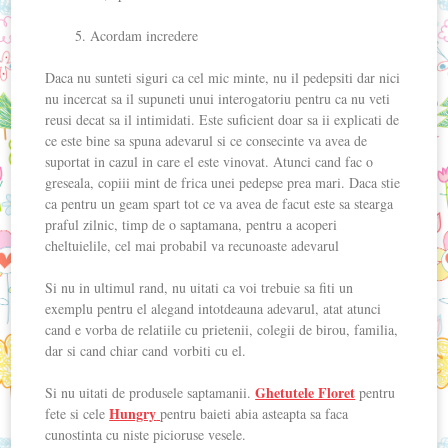
Acordam incredere
Daca nu sunteti siguri ca cel mic minte, nu il pedepsiti dar nici
nu incercat sa il supuneti unui interogatoriu pentru ca nu veti
reusi decat sa il intimidati. Este suficient doar sa ii explicati de
ce este bine sa spuna adevarul si ce consecinte va avea de
suportat in cazul in care el este vinovat. Atunci cand fac o
greseala, copiii mint de frica unei pedepse prea mari. Daca stie
ca pentru un geam spart tot ce va avea de facut este sa stearga
praful zilnic, timp de o saptamana, pentru a acoperi
cheltuielile, cel mai probabil va recunoaste adevarul
Si nu in ultimul rand, nu uitati ca voi trebuie sa fiti un
exemplu pentru el alegand intotdeauna adevarul, atat atunci
cand e vorba de relatiile cu prietenii, colegii de birou, familia,
dar si cand chiar cand vorbiti cu el.
Ghetutele Floret
Si nu uitati de produsele saptamanii.
pentru
Hungry
fete si cele
pentru baieti abia asteapta sa faca
cunostinta cu niste picioruse vesele.