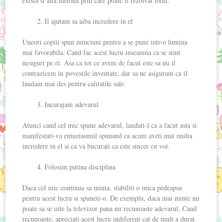
exista si alta metoda prin care poate fi rezolvat totul.
Il ajutam sa aiba incredere in el
Uneori copiii spun minciuni pentru a se pune intr-o lumina
mai favorabila. Cand fac acest lucru inseamna ca se simt
nesiguri pe ei. Asa ca tot ce avem de facut este sa nu il
contrazicem in povestile inventate, dar sa ne asiguram ca il
laudam mai des pentru calitatile sale.
Incurajam adevarul
Atunci cand cel mic spune adevarul, laudati-l ca a facut asta si
manifestati-va entuziasmul spunand ca acum aveti mai multa
incredere in el si ca va bucurati ca este sincer cu voi.
Folosim putina disciplina
Daca cel mic continua sa minta, stabiliti o mica pedeapsa
pentru acest lucru si spuneti-o. De exemplu, daca mai minte nu
poate sa se uite la televizor pana nu recunoaste adevarul. Cand
recunoaste, apreciati acest lucru indiferent cat de mult a durat