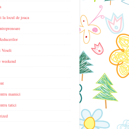
a
i la locul de joaca
ntreprenoare
Reducerilor
i Veseli
de weekend
nt
entru mamici
ntru tatici
rized