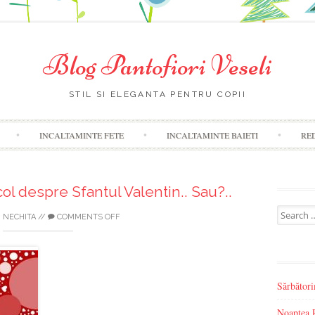
Blog Pantofiori Veseli
STIL SI ELEGANTA PENTRU COPII
Skip
INCALTAMINTE FETE
INCALTAMINTE BAIETI
RE
to
content
ol despre Sfantul Valentin.. Sau?..
Search
 NECHITA
//
COMMENTS OFF
for:
Sărbător
Noaptea R