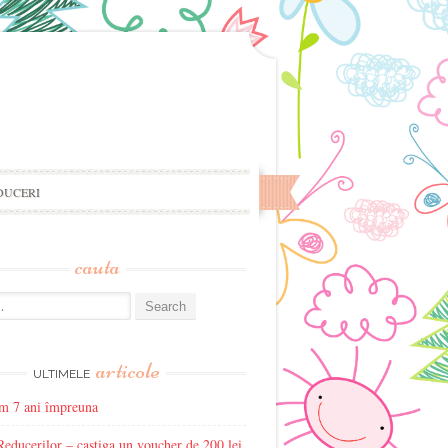
DUCERI
cauta
articole
ULTIMELE
im 7 ani împreuna
educerilor – castiga un voucher de 200 lei