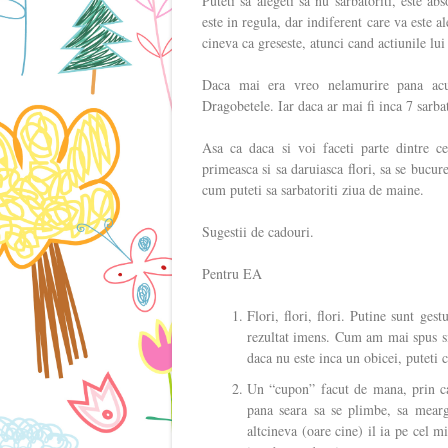
Puteti sa alegeti sa nu sarbatoriti, este ab
este in regula, dar indiferent care va este a
cineva ca greseste, atunci cand actiunile lu
Daca mai era vreo nelamurire pana acum
Dragobetele. Iar daca ar mai fi inca 7 sarbat
Asa ca daca si voi faceti parte dintre ce
primeasca si sa daruiasca flori, sa se bucure
cum puteti sa sarbatoriti ziua de maine.
Sugestii de cadouri.
Pentru EA
Flori, flori, flori. Putine sunt ges
rezultat imens. Cum am mai spus si 
daca nu este inca un obicei, puteti
Un “cupon” facut de mana, prin car
pana seara sa se plimbe, sa mearga
altcineva (oare cine) il ia pe cel m