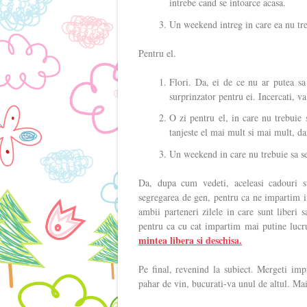
intrebe cand se intoarce acasa.
Un weekend intreg in care ea nu tre
Pentru el.
Flori. Da, ei de ce nu ar putea sa
surprinzator pentru ei. Incercati, v
O zi pentru el, in care nu trebuie 
tanjeste el mai mult si mai mult, da
Un weekend in care nu trebuie sa se
Da, dupa cum vedeti, aceleasi cadouri 
segregarea de gen, pentru ca ne impartim in
ambii parteneri zilele in care sunt liberi 
pentru ca cu cat impartim mai putine lucr
mintea libera si deschisa.
Pe final, revenind la subiect. Mergeti imp
pahar de vin, bucurati-va unul de altul. Main