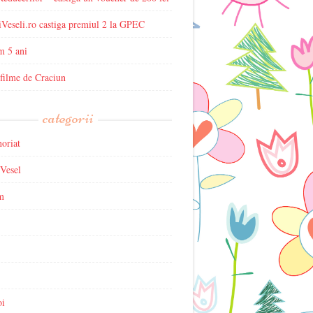
iVeseli.ro castiga premiul 2 la GPEC
m 5 ani
filme de Craciun
categorii
oriat
 Vesel
m
oi