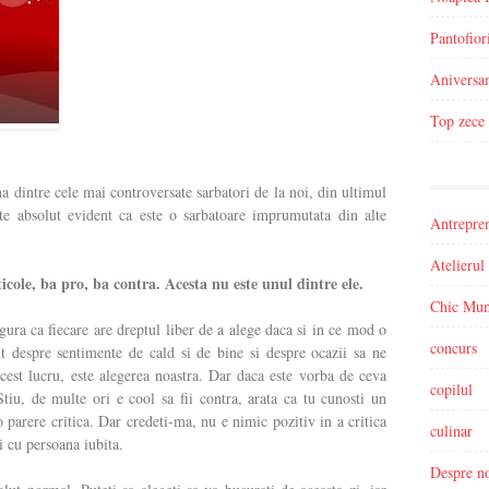
Pantofior
Aniversa
Top zece 
 dintre cele mai controversate sarbatori de la noi, din ultimul
te absolut evident ca este o sarbatoare imprumutata din alte
Antrepren
Atelierul
icole, ba pro, ba contra. Acesta nu este unul dintre ele.
Chic Mu
igura ca fiecare are dreptul liber de a alege daca si in ce mod o
concurs
nt despre sentimente de cald si de bine si despre ocazii sa ne
est lucru, este alegerea noastra. Dar daca este vorba de ceva
copilul
tiu, de multe ori e cool sa fii contra, arata ca tu cunosti un
o parere critica. Dar credeti-ma, nu e nimic pozitiv in a critica
culinar
i cu persoana iubita.
Despre n