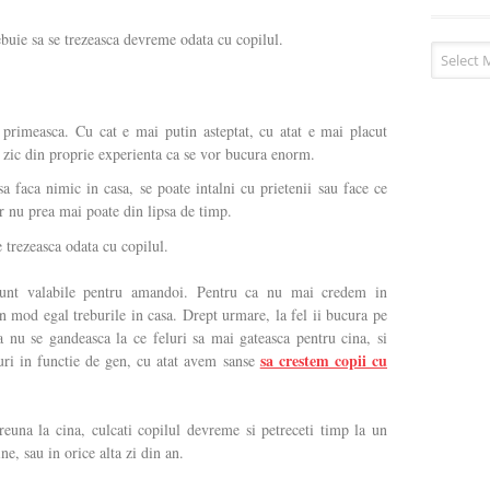
buie sa se trezeasca devreme odata cu copilul.
Arhiva
 primeasca. Cu cat e mai putin asteptat, cu atat e mai placut
a zic din proprie experienta ca se vor bucura enorm.
sa faca nimic in casa, se poate intalni cu prietenii sau face ce
r nu prea mai poate din lipsa de timp.
 trezeasca odata cu copilul.
sunt valabile pentru amandoi. Pentru ca nu mai credem in
 mod egal treburile in casa. Drept urmare, la fel ii bucura pe
sa nu se gandeasca la ce feluri sa mai gateasca pentru cina, si
sa crestem copii cu
uri in functie de gen, cu atat avem sanse
reuna la cina, culcati copilul devreme si petreceti timp la un
e, sau in orice alta zi din an.