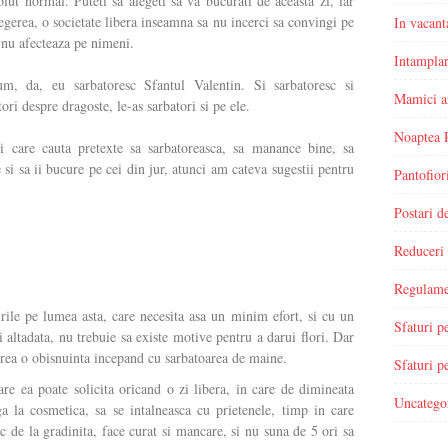
solut normal. Puteti sa alegeti sa va bucurati de aceasta zi, iar
legerea, o societate libera inseamna sa nu incerci sa convingi pe
In vacant
i nu afecteaza pe nimeni.
Intamplar
, da, eu sarbatoresc Sfantul Valentin. Si sarbatoresc si
Mamici a
ori despre dragoste, le-as sarbatori si pe ele.
Noaptea 
i care cauta pretexte sa sarbatoreasca, sa manance bine, sa
 si sa ii bucure pe cei din jur, atunci am cateva sugestii pentru
Pantofior
Postari 
Reduceri
Regulame
turile pe lumea asta, care necesita asa un minim efort, si cu un
Sfaturi p
altadata, nu trebuie sa existe motive pentru a darui flori. Dar
 crea o obisnuinta incepand cu sarbatoarea de maine.
Sfaturi pe
e ea poate solicita oricand o zi libera, in care de dimineata
Uncatego
 la cosmetica, sa se intalneasca cu prietenele, timp in care
ic de la gradinita, face curat si mancare, si nu suna de 5 ori sa